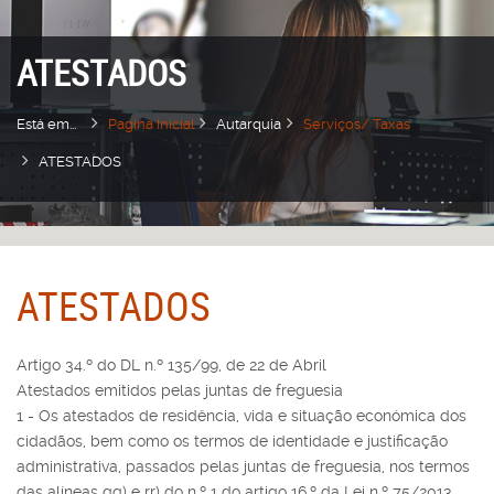
ATESTADOS
Está em...
Pagina Inicial
Autarquia
Serviços/ Taxas
ATESTADOS
ATESTADOS
Artigo 34.º do DL n.º 135/99, de 22 de Abril
Atestados emitidos pelas juntas de freguesia
1 - Os atestados de residência, vida e situação económica dos
cidadãos, bem como os termos de identidade e justificação
administrativa, passados pelas juntas de freguesia, nos termos
das alíneas qq) e rr) do n.º 1 do artigo 16.º da Lei n.º 75/2013,