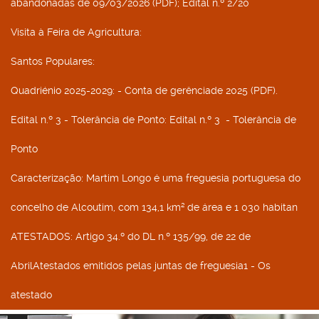
abandonadas de 09/03/2026 (PDF); Edital n.º 2/20
Visita à Feira de Agricultura
:
Santos Populares
:
Quadriénio 2025-2029
: - Conta de gerênciade 2025 (PDF).
Edital n.º 3 - Tolerância de Ponto
: Edital n.º 3 - Tolerância de
Ponto
Caracterização
: Martim Longo é uma freguesia portuguesa do
concelho de Alcoutim, com 134,1 km² de área e 1 030 habitan
ATESTADOS
: Artigo 34.º do DL n.º 135/99, de 22 de
AbrilAtestados emitidos pelas juntas de freguesia1 - Os
atestado