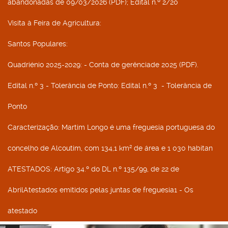
abandonadas de 09/03/2026 (PDF); Edital n.º 2/20
Visita à Feira de Agricultura
:
Santos Populares
:
Quadriénio 2025-2029
: - Conta de gerênciade 2025 (PDF).
Edital n.º 3 - Tolerância de Ponto
: Edital n.º 3 - Tolerância de
Ponto
Caracterização
: Martim Longo é uma freguesia portuguesa do
concelho de Alcoutim, com 134,1 km² de área e 1 030 habitan
ATESTADOS
: Artigo 34.º do DL n.º 135/99, de 22 de
AbrilAtestados emitidos pelas juntas de freguesia1 - Os
atestado