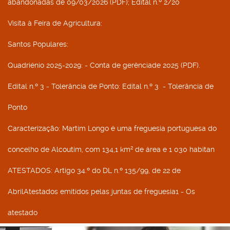
abandonadas de 09/03/2026 (PDF); Edital n.º 2/20
Visita à Feira de Agricultura
:
Santos Populares
:
Quadriénio 2025-2029
: - Conta de gerênciade 2025 (PDF).
Edital n.º 3 - Tolerância de Ponto
: Edital n.º 3 - Tolerância de
Ponto
Caracterização
: Martim Longo é uma freguesia portuguesa do
concelho de Alcoutim, com 134,1 km² de área e 1 030 habitan
ATESTADOS
: Artigo 34.º do DL n.º 135/99, de 22 de
AbrilAtestados emitidos pelas juntas de freguesia1 - Os
atestado