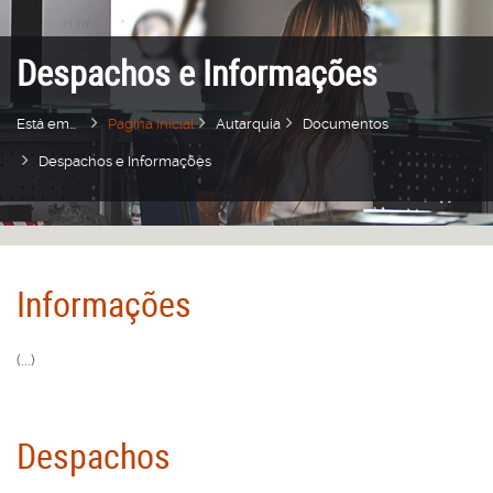
Despachos e Informações
Está em...
Pagina Inicial
Autarquia
Documentos
Despachos e Informações
Informações
(...)
Despachos