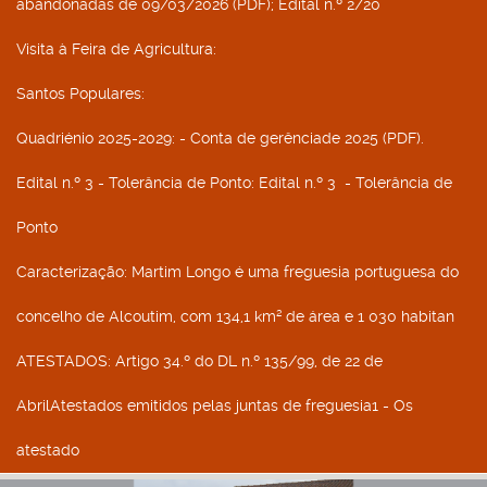
abandonadas de 09/03/2026 (PDF); Edital n.º 2/20
Visita à Feira de Agricultura
:
Santos Populares
:
Quadriénio 2025-2029
: - Conta de gerênciade 2025 (PDF).
Edital n.º 3 - Tolerância de Ponto
: Edital n.º 3 - Tolerância de
Ponto
Caracterização
: Martim Longo é uma freguesia portuguesa do
concelho de Alcoutim, com 134,1 km² de área e 1 030 habitan
ATESTADOS
: Artigo 34.º do DL n.º 135/99, de 22 de
AbrilAtestados emitidos pelas juntas de freguesia1 - Os
atestado