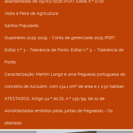
abandonadas de 09/03/2026 (PDF); Edital n.º 2/20
Visita à Feira de Agricultura
:
Santos Populares
:
Quadriénio 2025-2029
: - Conta de gerênciade 2025 (PDF).
Edital n.º 3 - Tolerância de Ponto
: Edital n.º 3 - Tolerância de
Ponto
Caracterização
: Martim Longo é uma freguesia portuguesa do
concelho de Alcoutim, com 134,1 km² de área e 1 030 habitan
ATESTADOS
: Artigo 34.º do DL n.º 135/99, de 22 de
AbrilAtestados emitidos pelas juntas de freguesia1 - Os
atestado