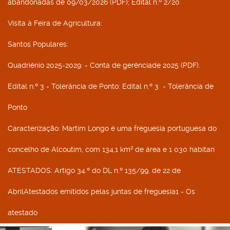
abandonadas de 09/03/2026 (PDF); Edital n.º 2/20
Visita à Feira de Agricultura
:
Santos Populares
:
Quadriénio 2025-2029
: - Conta de gerênciade 2025 (PDF).
Edital n.º 3 - Tolerância de Ponto
: Edital n.º 3 - Tolerância de
Ponto
Caracterização
: Martim Longo é uma freguesia portuguesa do
concelho de Alcoutim, com 134,1 km² de área e 1 030 habitan
ATESTADOS
: Artigo 34.º do DL n.º 135/99, de 22 de
AbrilAtestados emitidos pelas juntas de freguesia1 - Os
atestado