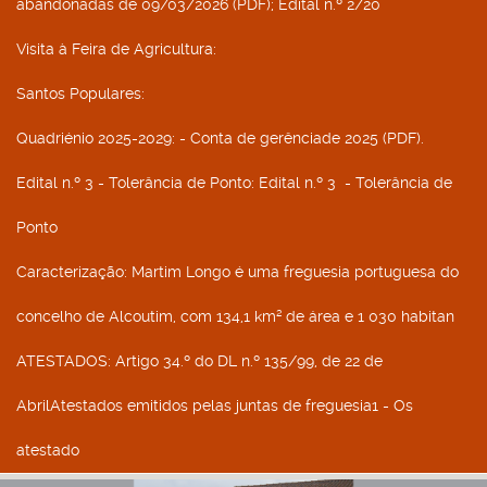
abandonadas de 09/03/2026 (PDF); Edital n.º 2/20
Visita à Feira de Agricultura
:
Santos Populares
:
Quadriénio 2025-2029
: - Conta de gerênciade 2025 (PDF).
Edital n.º 3 - Tolerância de Ponto
: Edital n.º 3 - Tolerância de
Ponto
Caracterização
: Martim Longo é uma freguesia portuguesa do
concelho de Alcoutim, com 134,1 km² de área e 1 030 habitan
ATESTADOS
: Artigo 34.º do DL n.º 135/99, de 22 de
AbrilAtestados emitidos pelas juntas de freguesia1 - Os
atestado