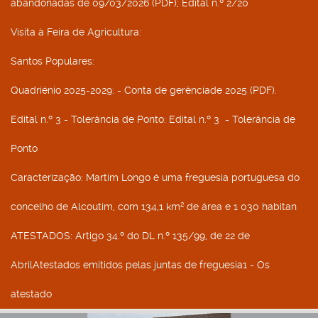
abandonadas de 09/03/2026 (PDF); Edital n.º 2/20
Visita à Feira de Agricultura
:
Santos Populares
:
Quadriénio 2025-2029
: - Conta de gerênciade 2025 (PDF).
Edital n.º 3 - Tolerância de Ponto
: Edital n.º 3 - Tolerância de
Ponto
Caracterização
: Martim Longo é uma freguesia portuguesa do
concelho de Alcoutim, com 134,1 km² de área e 1 030 habitan
ATESTADOS
: Artigo 34.º do DL n.º 135/99, de 22 de
AbrilAtestados emitidos pelas juntas de freguesia1 - Os
atestado